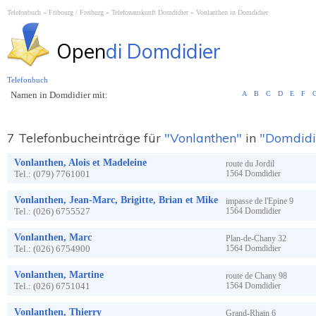
Telefonbuch
Fribourg / Freiburg
Telefonauskunft Domdidier
Vonlanthen in Domdidier
Open
di Domdidier
Telefonbuch
Namen in Domdidier mit:
A
B
C
D
E
F
7 Telefonbucheinträge für
"Vonlanthen"
in
"Domdidi
Vonlanthen, Alois et Madeleine
route du Jordil
Tel.:
(079) 7761001
1564
Domdidier
Vonlanthen, Jean-Marc, Brigitte, Brian et Mike
impasse de l'Epine
9
Tel.:
(026) 6755527
1564
Domdidier
Vonlanthen, Marc
Plan-de-Chany
32
Tel.:
(026) 6754900
1564
Domdidier
Vonlanthen, Martine
route de Chany
98
Tel.:
(026) 6751041
1564
Domdidier
Vonlanthen, Thierry
Grand-Rhain
6