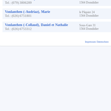
Tel.:
(079) 3806289
1564
Domdidier
Vonlanthen (-Audriaz), Marie
le Pâquier
24
Tel.:
(026) 6751801
1564
Domdidier
Vonlanthen (-Collaud), Daniel et Nathalie
Sous-Gare
31
Tel.:
(026) 6753312
1564
Domdidier
Impressum
Datenschutz