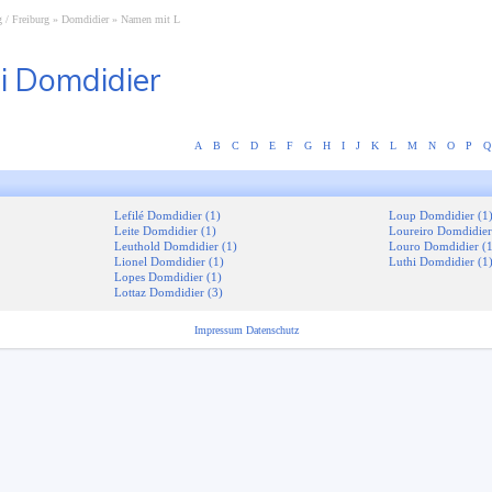
 / Freiburg
Domdidier
Namen mit L
i Domdidier
A
B
C
D
E
F
G
H
I
J
K
L
M
N
O
P
Q
Lefilé Domdidier (1)
Loup Domdidier (1
Leite Domdidier (1)
Loureiro Domdidier
Leuthold Domdidier (1)
Louro Domdidier (1
Lionel Domdidier (1)
Luthi Domdidier (1
Lopes Domdidier (1)
Lottaz Domdidier (3)
Impressum
Datenschutz