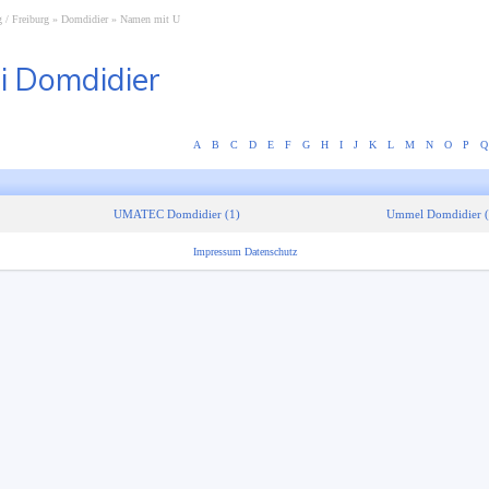
 / Freiburg
Domdidier
Namen mit U
i Domdidier
A
B
C
D
E
F
G
H
I
J
K
L
M
N
O
P
Q
UMATEC Domdidier (1)
Ummel Domdidier (
Impressum
Datenschutz