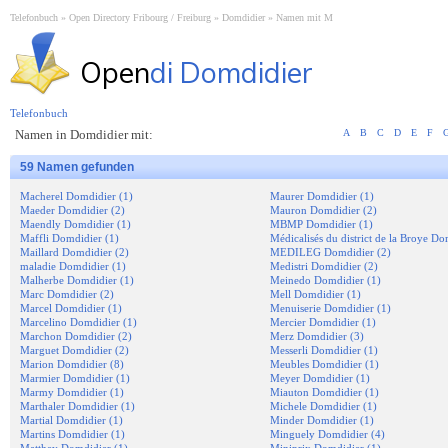
Telefonbuch
Open Directory Fribourg / Freiburg
Domdidier
Namen mit M
Open
di Domdidier
Telefonbuch
Namen in Domdidier mit:
A
B
C
D
E
F
59 Namen gefunden
Macherel Domdidier (1)
Maurer Domdidier (1)
Maeder Domdidier (2)
Mauron Domdidier (2)
Maendly Domdidier (1)
MBMP Domdidier (1)
Maffli Domdidier (1)
Médicalisés du district de la Broye Do
Maillard Domdidier (2)
MEDILEG Domdidier (2)
maladie Domdidier (1)
Medistri Domdidier (2)
Malherbe Domdidier (1)
Meinedo Domdidier (1)
Marc Domdidier (2)
Mell Domdidier (1)
Marcel Domdidier (1)
Menuiserie Domdidier (1)
Marcelino Domdidier (1)
Mercier Domdidier (1)
Marchon Domdidier (2)
Merz Domdidier (3)
Marguet Domdidier (2)
Messerli Domdidier (1)
Marion Domdidier (8)
Meubles Domdidier (1)
Marmier Domdidier (1)
Meyer Domdidier (1)
Marmy Domdidier (1)
Miauton Domdidier (1)
Marthaler Domdidier (1)
Michele Domdidier (1)
Martial Domdidier (1)
Minder Domdidier (1)
Martins Domdidier (1)
Minguely Domdidier (4)